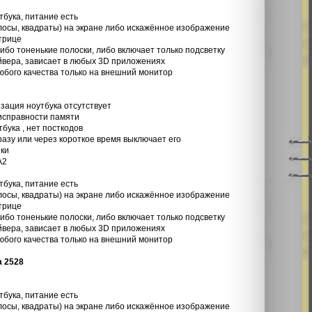
тбука, питание есть
лосы, квадраты) на экране либо искажённое изображение
трице
либо тоненькие полоски, либо включает только подсветку
йвера, зависает в любых 3D приложениях
юбого качества только на внешний монитор
изация ноутбука отсутствует
еисправности памяти
бука , нет посткодов
сразу или через короткое время выключает его
зки
A2
тбука, питание есть
лосы, квадраты) на экране либо искажённое изображение
трице
либо тоненькие полоски, либо включает только подсветку
йвера, зависает в любых 3D приложениях
юбого качества только на внешний монитор
a 2528
тбука, питание есть
лосы, квадраты) на экране либо искажённое изображение