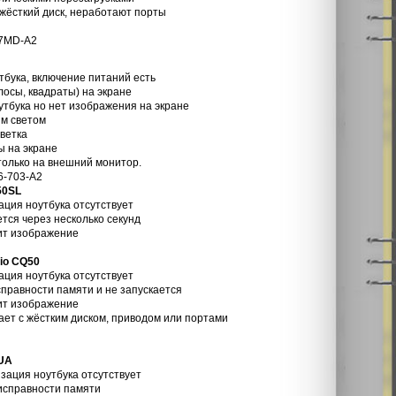
 жёсткий диск, неработают порты
67MD-A2
тбука, включение питаний есть
осы, квадраты) на экране
утбука но нет изображения на экране
ым светом
светка
ы на экране
только на внешний монитор.
6-703-A2
50SL
ация ноутбука отсутствует
ется через несколько секунд
дит изображение
io CQ50
ация ноутбука отсутствует
справности памяти и не запускается
дит изображение
тает с жёстким диском, приводом или портами
UA
изация ноутбука отсутствует
еисправности памяти