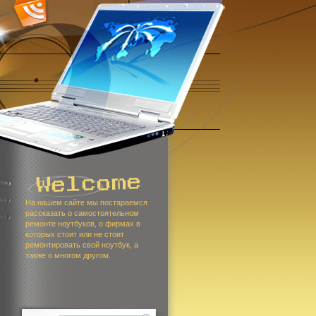
На нашем сайте мы постараемся
рассказать о самостоятельном
ремонте ноутбуков, о фирмах в
которых стоит или не стоит
ремонтировать свой ноутбук, а
также о многом другом.