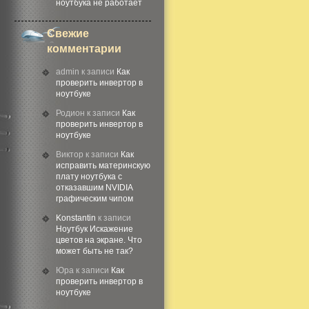
ноутбука не работает
Свежие
комментарии
admin
к записи
Как
проверить инвертор в
ноутбуке
Родион
к записи
Как
проверить инвертор в
ноутбуке
Виктор
к записи
Как
исправить материнскую
плату ноутбука с
отказавшим NVIDIA
графическим чипом
Konstantin
к записи
Ноутбук Искажение
цветов на экране. Что
может быть не так?
Юра
к записи
Как
проверить инвертор в
ноутбуке