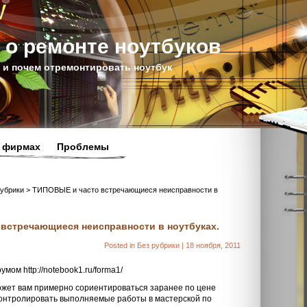
 о ремонте ноутбуков
е и почем отремонтировать ноутбук
 фирмах
Проблемы
рубрики > ТИПОВЫЕ и часто встречающиеся неисправности в
встречающиеся неисправности в ноутбуках.
Posted in Без рубрики | 18 ноября, 2011
ом http://notebook1.ru/forma1/
жет вам примерно сориентироваться заранее по цене
онтролировать выполняемые работы в мастерской по