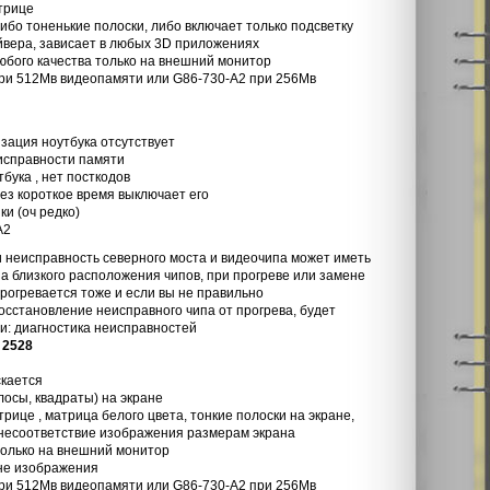
трице
либо тоненькие полоски, либо включает только подсветку
йвера, зависает в любых 3D приложениях
юбого качества только на внешний монитор
ри 512Мв видеопамяти или G86-730-A2 при 256Мв
изация ноутбука отсутствует
еисправности памяти
бука , нет посткодов
рез короткое время выключает его
ки (оч редко)
A2
 неисправность северного моста и видеочипа может иметь
а близкого расположения чипов, при прогреве или замене
прогревается тоже и если вы не правильно
осстановление неисправного чипа от прогрева, будет
и: диагностика неисправностей
 2528
скается
осы, квадраты) на экране
рице , матрица белого цвета, тонкие полоски на экране,
несоответствие изображения размерам экрана
только на внешний монитор
 не изображения
ри 512Мв видеопамяти или G86-730-A2 при 256Мв