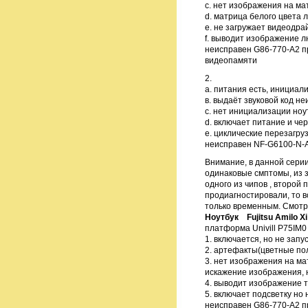
с. нет изображения на ма
d. матрица белого цвета 
e. не загружает видеодра
f. выводит изображение л
неисправен G86-770-A2 п
видеопамяти
2.
а. питания есть, инициал
в. выдаёт звуковой код н
с. нет инициализации ноут
d. включает питание и че
е. циклические перезагруз
неисправен NF-G6100-N-
Внимание, в данной серии
одинаковые смптомы, из з
одного из чипов , второй 
продиагностировали, то в
только временным. Смотр
Ноутбук Fujitsu Amilo Xi
платформа Univill P75IM0
1. включается, но не запу
2. артефакты(цветные пол
3. нет изображения на мат
искажение изображения, 
4. выводит изображение 
5. включает подсветку но
неисправен G86-770-A2 п