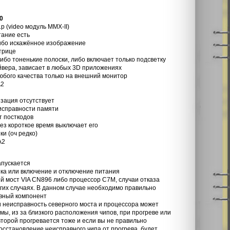
0
(video модуль MMX-II)
тание есть
либо искажённое изображение
трице
либо тоненькие полоски, либо включает только подсветку
йвера, зависает в любых 3D приложениях
юбого качества только на внешний монитор
A2
изация отсутствует
еисправности памяти
т посткодов
рез короткое время выключает его
ки (оч редко)
A2
апускается
зка или включение и отключение питания
й мост VIA CN896 либо процессор C7M, случаи отказа
угих случаях. В данном случае необходимо правильно
вный компонент
и неисправность северного моста и процессора может
ы, из за близкого расположения чипов, при прогреве или
 второй прогревается тоже и если вы не правильно
осстановление неисправного чипа от прогрева, будет