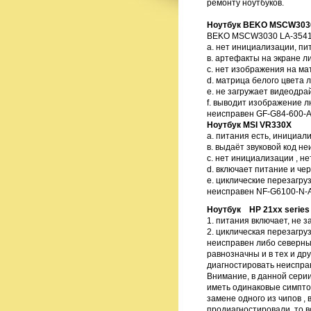
ремонту ноутбуков.
Ноутбук BEKO MSCW303
BEKO MSCW3030 LA-3541p 
а. нет инициализации, пи
в. артефакты на экране 
с. нет изображения на ма
d. матрица белого цвета 
e. не загружает видеодра
f. выводит изображение л
неисправен GF-G84-600-
Ноутбук MSI VR330X
а. питания есть, инициал
в. выдаёт звуковой код н
с. нет инициализации , не
d. включает питание и че
е. циклические перезагруз
неисправен NF-G6100-N-
Ноутбук HP 21xx series
1. питания включает, не з
2. циклическая перезагру
неисправен либо северны
равнозначны и в тех и др
диагностировать неиспра
Внимание, в данной сери
иметь одинаковые симптом
замене одного из чипов ,
продиагностировали, то в