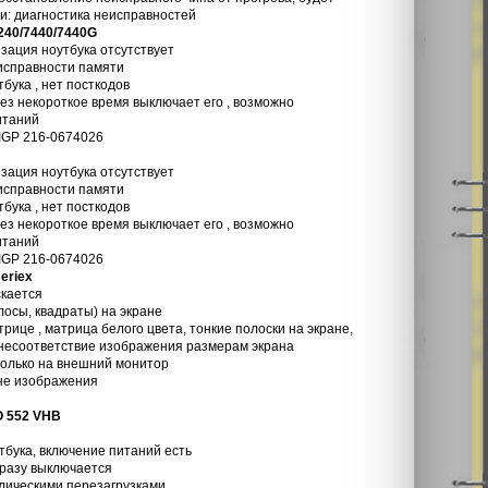
и: диагностика неисправностей
40/7440/7440G
изация ноутбука отсутствует
еисправности памяти
бука , нет посткодов
рез некороткое время выключает его , возможно
итаний
IGP 216-0674026
изация ноутбука отсутствует
еисправности памяти
бука , нет посткодов
рез некороткое время выключает его , возможно
итаний
IGP 216-0674026
eriex
скается
осы, квадраты) на экране
рице , матрица белого цвета, тонкие полоски на экране,
несоответствие изображения размерам экрана
только на внешний монитор
 не изображения
 552 VHB
тбука, включение питаний есть
сразу выключается
клическими перезагрузками