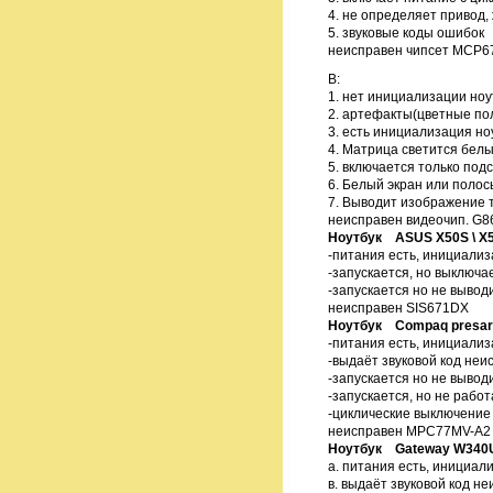
4. не определяет привод,
5. звуковые коды ошибок
неисправен чипсет MCP
В:
1. нет инициализации ноу
2. артефакты(цветные пол
3. есть инициализация но
4. Матрица светится бел
5. включается только под
6. Белый экран или полос
7. Выводит изображение 
неисправен видеочип. G8
Ноутбук ASUS X50S \ X
-питания есть, инициализ
-запускается, но выключа
-запускается но не выво
неисправен SIS671DX
Ноутбук Compaq presar
-питания есть, инициализ
-выдаёт звуковой код неи
-запускается но не выво
-запускается, но не рабо
-циклические выключение
неисправен MPC77MV-A2
Ноутбук Gateway W340
а. питания есть, инициал
в. выдаёт звуковой код н