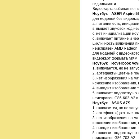
видеопамяти
Видеокарта сьёмная но н
Ноутбук ASER Aspire 5
для моделей без видеока
а. питания есть, инициал
в. выдаёт звуковой код н
с. нет инициализации ноут
d. включает питание и че
цикличность включения п
неисправен AMD Radeon 
для моделей с видеокарто
видеокарт формата МХМ
Ноутбук Roverbook Voy
1. включается, но не запу
2. артефакты(цветные пол
3. нет изображения на мат
искажение изображения, 
4. выводит изображение 
5. включает подсветку но
неисправен G86-603-A2 в
Ноутбук ASUS A7S
1. включается, но не запу
2. артефакты(цветные пол
3. нет изображения на мат
искажение изображения, 
4. выводит изображение 
5. включает подсветку но
неисправен G86-703-A2