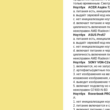
только временным. Смотр
Ноутбук ACER Aspire 72
а. питания есть, инициал
в. выдаёт звуковой код н
с. нет инициализации ноут
d. включает питание и че
цикличность включения п
неисправен AMD Radeon 
Ноутбук ASUS Pro57
а. питания есть, инициал
в. выдаёт звуковой код н
с. нет инициализации ноут
d. включает питание и че
цикличность включения п
неисправен AMD Radeon 
Ноутбук SONY VGN-C2s
1. включается, но не запу
2. артефакты(цветные пол
3. нет изображения на мат
искажение изображения, 
4. выводит изображение 
5. включает подсветку но
неисправен G7400-N-B3
Ноутбук Roverbook PRO
А:
1. нет инициализации ноу
2. питание включается и 
3. включает питание с ци