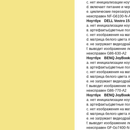
с. нет инициализации ноут
d. включает питание и че
е. циклические перезагруз
неисправен NF-G6100-N-
Ноутбук DELL Vostro 15
а. нет инициализации ноу
в. артефакты(цветные по
с. нет изображения на ма
d. матрица белого цвета 
e. не загружает видеодра
f. выводит изображение л
неисправен G86-630-A2
Ноутбук BENQ JoyBook
а. нет инициализации ноу
в. артефакты(цветные по
с. нет изображения на ма
d. матрица белого цвета 
e. не загружает видеодра
f. выводит изображение л
неисправен G86-770-A2
Ноутбук BENQ JoyBook
а. нет инициализации ноу
в. артефакты(цветные по
с. нет изображения на ма
d. матрица белого цвета 
e. не загружает видеодра
f. выводит изображение л
неисправен GF-Go7400-N