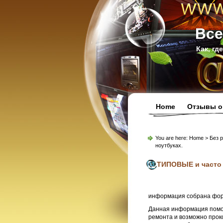
Все
Как, гд
Home
Отзывы о
You are here:
Home
> Без 
ноутбуках.
ТИПОВЫЕ и часто 
информация собрана форум
Данная информация помо
ремонта и возможно прок