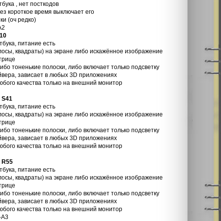
бука , нет посткодов
рез короткое время выключает его
ки (оч редко)
A2
10
тбука, питание есть
лосы, квадраты) на экране либо искажённое изображение
трице
либо тоненькие полоски, либо включает только подсветку
йвера, зависает в любых 3D приложениях
юбого качества только на внешний монитор
 S41
тбука, питание есть
лосы, квадраты) на экране либо искажённое изображение
трице
либо тоненькие полоски, либо включает только подсветку
йвера, зависает в любых 3D приложениях
юбого качества только на внешний монитор
 R55
тбука, питание есть
лосы, квадраты) на экране либо искажённое изображение
трице
либо тоненькие полоски, либо включает только подсветку
йвера, зависает в любых 3D приложениях
юбого качества только на внешний монитор
-A3