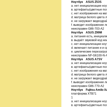
Ноутбук ASUS Z53S
а. нет инициализации ноу
в. артефакты(цветные по
с. нет изображения на ма
d. матрица белого цвета 
e. не загружает видеодра
f. выводит изображение л
неисправен G86-703-A2
Ноутбук ASUS Z99M
а. питания есть, инициал
в. выдаёт звуковой код н
с. нет инициализации ноут
d. включает питание и и 
е. циклические перезагру
неисправен NF-G6100-N-
Ноутбук ASUS A7SV
а. нет инициализации ноу
в. артефакты(цветные по
с. нет изображения на ма
d. матрица белого цвета 
e. не загружает видеодра
f. выводит изображение л
неисправен G86-770-A2
Ноутбук Fujitsu Amilo X
платформа XTB71
1
а. нет инициализации ноу
в. артефакты(цветные по