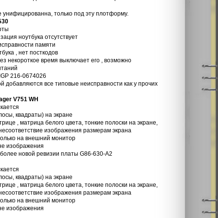
е унифицированна, только под эту плотформу.
530
рты
изация ноутбука отсутствует
еисправности памяти
бука , нет посткодов
рез некороткое время выключает его , возможно
итаний
IGP 216-0674026
й добавляются все типовые неисправности как у прочих
ager V751 WH
скается
осы, квадраты) на экране
рице , матрица белого цвета, тонкие полоски на экране,
несоответствие изображения размерам экрана
только на внешний монитор
 не изображения
 более новой ревизии платы G86-630-A2
скается
осы, квадраты) на экране
рице , матрица белого цвета, тонкие полоски на экране,
несоответствие изображения размерам экрана
только на внешний монитор
 не изображения